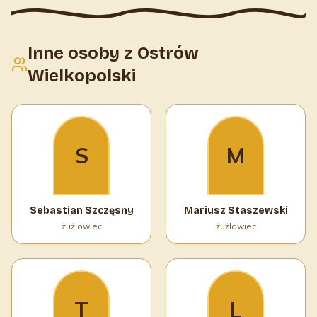
Inne osoby z Ostrów
Wielkopolski
S
M
Sebastian Szczęsny
Mariusz Staszewski
żużlowiec
żużlowiec
T
L