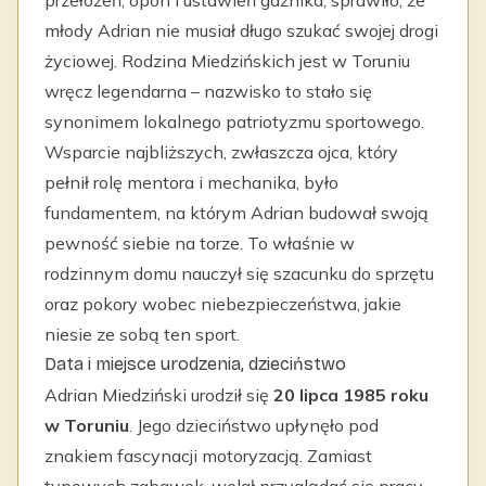
przełożeń, opon i ustawień gaźnika, sprawiło, że
młody Adrian nie musiał długo szukać swojej drogi
życiowej. Rodzina Miedzińskich jest w Toruniu
wręcz legendarna – nazwisko to stało się
synonimem lokalnego patriotyzmu sportowego.
Wsparcie najbliższych, zwłaszcza ojca, który
pełnił rolę mentora i mechanika, było
fundamentem, na którym Adrian budował swoją
pewność siebie na torze. To właśnie w
rodzinnym domu nauczył się szacunku do sprzętu
oraz pokory wobec niebezpieczeństwa, jakie
niesie ze sobą ten sport.
Data i miejsce urodzenia, dzieciństwo
Adrian Miedziński urodził się
20 lipca 1985 roku
w Toruniu
. Jego dzieciństwo upłynęło pod
znakiem fascynacji motoryzacją. Zamiast