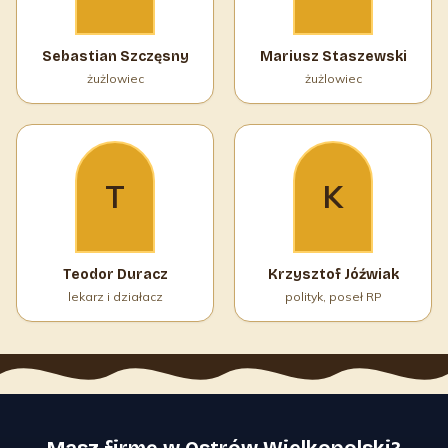
Sebastian Szczęsny
Mariusz Staszewski
żużlowiec
żużlowiec
T
K
Teodor Duracz
Krzysztof Jóźwiak
lekarz i działacz
polityk, poseł RP