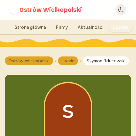
Ostrów Wielkopolski
O
Strona główna
Firmy
Aktualności
Ludzie
Ostrów Wielkopolski
Ludzie
Szymon Rdułtowski
S