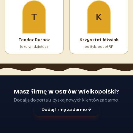
T
K
Teodor Duracz
Krzysztof Jóźwiak
lekarz i działacz
polityk, poseł RP
Masz firmę w Ostrów Wielkopolski?
Dodaj ją do portalu i zyskaj nowych klientów za darmo.
Dodaj firmę za darmo