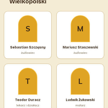
Wielkopolski
S
M
Sebastian Szczęsny
Mariusz Staszewski
żużlowiec
żużlowiec
T
L
Teodor Duracz
Ludwik Żukowski
lekarz i działacz
malarz