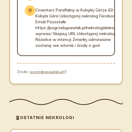
Cmentarz Parafialny w Kobylej Górze 63-507
Kobyla Góra Udostępnij nekrolog Facebook
Email Pozostałe
https://pogrzebypawlak.pl/nekrolog/aleksandra-
wyrwas/ Skopiuj URL Udostępnij nekrolog
Różańce w intencji Zmarłej odmówione
zostaną: we wtorek i środę o god
Źródło:
pogrzebypawlak.pl
OSTATNIE NEKROLOGI