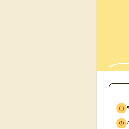
INFO
5
G