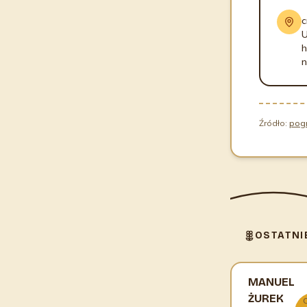
c
U
h
n
Źródło:
pog
OSTATNI
MANUEL
ŻUREK
C