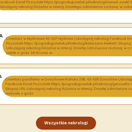
Facebook Email Pozostałe https://pogrzebypawlak.pl/nekrolog/manuel-zurek/ 
Udostępnij nekrolog Różańce w intencji Zmarłego odmówione zostaną: w sobotę
A
Cmentarz w Myślniewie 63-507 Myślniew Udostępnij nekrolog Facebook Em
Pozostałe https://pogrzebypawlak.pl/nekrolog/katarzyna-kwikert/ Skopiuj
Udostępnij nekrolog Różańce w intencji Zmarłej odmówione zostaną: w czw
piątek o godz.18:30 oraz w
A
Cmentarz parafialny w Doruchowie Kaliska 20B, 63-505 Doruchów Udostęp
Facebook Email Pozostałe https://pogrzebypawlak.pl/nekrolog/genowefa
Skopiuj URL Udostępnij nekrolog Różańce w intencji Zmarłej odmówione z
niedzielę o godz
Wszystkie nekrologi