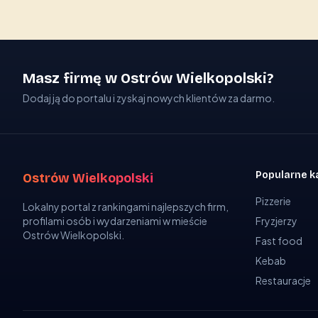
Masz firmę w Ostrów Wielkopolski?
Dodaj ją do portalu i zyskaj nowych klientów za darmo.
Popularne k
Ostrów Wielkopolski
Pizzerie
Lokalny portal z rankingami najlepszych firm,
profilami osób i wydarzeniami w mieście
Fryzjerzy
Ostrów Wielkopolski.
Fast food
Kebab
Restauracje