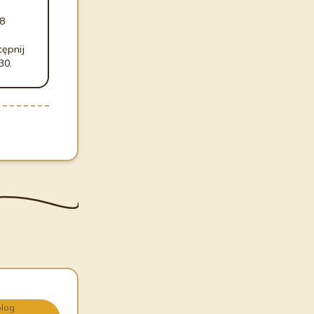
38
tępnij
30.
olog