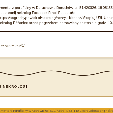
mentarz parafialny w Doruchowie Doruchów, ul. 51.420326, 18.0813
dostępnij nekrolog Facebook Email Pozostałe
ttps://pogrzebypawlak.pl/nekrolog/henryk-kleszcz/ Skopiuj URL Udos
ekrolog Różaniec przed pogrzebem odmówiony zostanie o godz. 10:
rzebypawlak.pl
E NEKROLOGI
mentarz Parafialny w Kotłowie 63-510, Kotło 4, 83-140 Ciepłe Udostępnij nekr