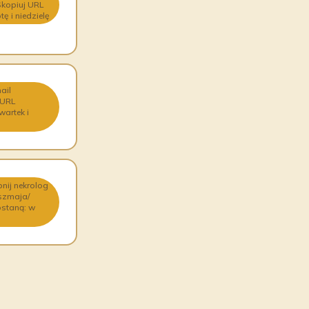
Skopiuj URL
 i niedzielę
ail
 URL
artek i
nij nekrolog
-szmaja/
ostaną: w