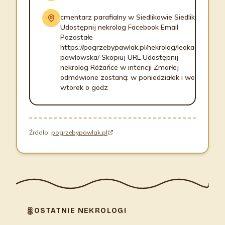
cmentarz parafialny w Siedlikowie Siedlików
Udostępnij nekrolog Facebook Email
Pozostałe
https://pogrzebypawlak.pl/nekrolog/leokadia-
pawlowska/ Skopiuj URL Udostępnij
nekrolog Różańce w intencji Zmarłej
odmówione zostaną: w poniedziałek i we
wtorek o godz
Źródło:
pogrzebypawlak.pl
OSTATNIE NEKROLOGI