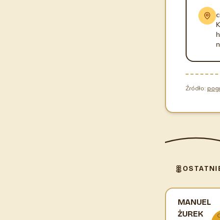
c
K
h
n
Źródło:
pog
OSTATNI
MANUEL
ŻUREK
C