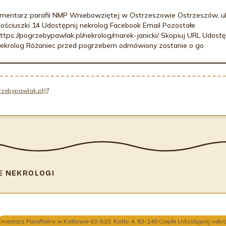
mentarz parafii NMP Wniebowziętej w Ostrzeszowie Ostrzeszów, ul
ościuszki 14 Udostępnij nekrolog Facebook Email Pozostałe
ttps://pogrzebypawlak.pl/nekrolog/marek-janicki/ Skopiuj URL Udostę
ekrolog Różaniec przed pogrzebem odmówiony zostanie o go
rzebypawlak.pl
E NEKROLOGI
mentarz Parafialny w Kotłowie 63-510, Kotło 4, 83-140 Ciepłe Udostępnij nekr