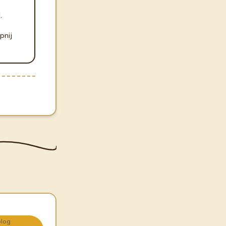
.
pnij
olog