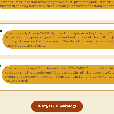
Facebook Email Pozostałe https://pogrzebypawlak.pl/nekrolog/manuel-zurek/ 
Udostępnij nekrolog Różańce w intencji Zmarłego odmówione zostaną: w sobotę
A
Cmentarz w Myślniewie 63-507 Myślniew Udostępnij nekrolog Facebook Em
Pozostałe https://pogrzebypawlak.pl/nekrolog/katarzyna-kwikert/ Skopiuj
Udostępnij nekrolog Różańce w intencji Zmarłej odmówione zostaną: w czw
piątek o godz.18:30 oraz w
A
Cmentarz parafialny w Doruchowie Kaliska 20B, 63-505 Doruchów Udostęp
Facebook Email Pozostałe https://pogrzebypawlak.pl/nekrolog/genowefa
Skopiuj URL Udostępnij nekrolog Różańce w intencji Zmarłej odmówione z
niedzielę o godz
Wszystkie nekrologi