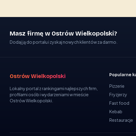
Masz firmę w Ostrów Wielkopolski?
Dodaj ją do portalu i zyskaj nowych klientów za darmo.
Popularne k
Ostrów Wielkopolski
Pizzerie
Lokalny portal z rankingami najlepszych firm,
profilami osób i wydarzeniami w mieście
Fryzjerzy
Ostrów Wielkopolski.
Fast food
Kebab
Restauracje