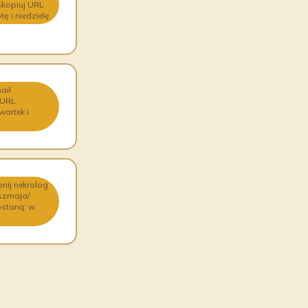
Skopiuj URL
 i niedzielę
ail
 URL
artek i
nij nekrolog
-szmaja/
ostaną: w