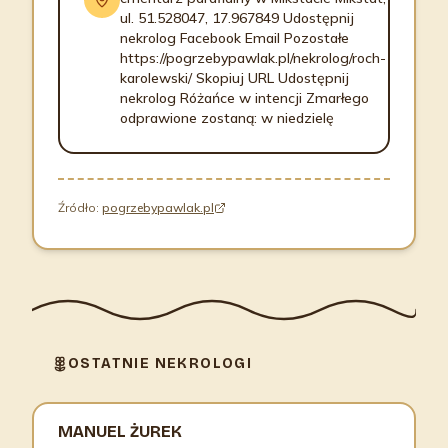
ul. 51.528047, 17.967849 Udostępnij
nekrolog Facebook Email Pozostałe
https://pogrzebypawlak.pl/nekrolog/roch-
karolewski/ Skopiuj URL Udostępnij
nekrolog Różańce w intencji Zmarłego
odprawione zostaną: w niedzielę
Źródło:
pogrzebypawlak.pl
OSTATNIE NEKROLOGI
MANUEL ŻUREK