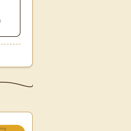
j
olog