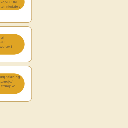
Skopiuj URL
 i niedzielę
ail
 URL
artek i
nij nekrolog
-szmaja/
ostaną: w