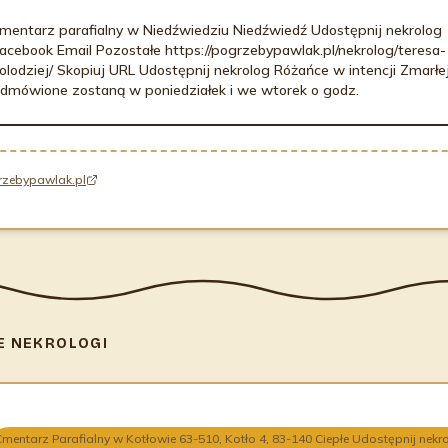
mentarz parafialny w Niedźwiedziu Niedźwiedź Udostępnij nekrolog
acebook Email Pozostałe https://pogrzebypawlak.pl/nekrolog/teresa-
olodziej/ Skopiuj URL Udostępnij nekrolog Różańce w intencji Zmarłe
dmówione zostaną w poniedziałek i we wtorek o godz.
rzebypawlak.pl
E NEKROLOGI
mentarz Parafialny w Kotłowie 63-510, Kotło 4, 83-140 Ciepłe Udostępnij nekr