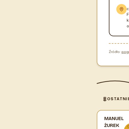
c
F
k
o
Źródło:
pog
OSTATNI
MANUEL
ŻUREK
C