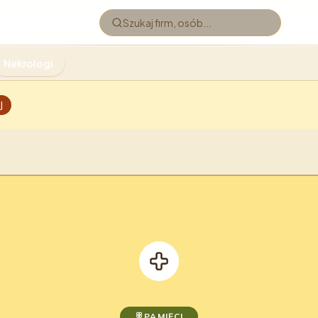
Nekrologi
J
PAMIĘCI