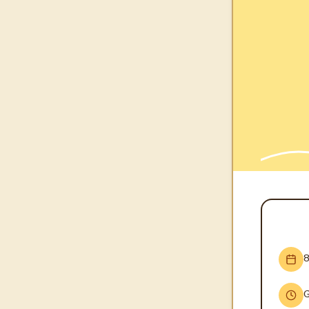
INFO
8
G