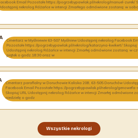
Facebook Email Pozostałe https://pogrzebypawlak.pl/nekrolog/manuel-zurek/ 
Udostępnij nekrolog Różańce w intencji Zmarłego odmówione zostaną: w sobotę
A
Cmentarz w Myślniewie 63-507 Myślniew Udostępnij nekrolog Facebook Em
Pozostałe https://pogrzebypawlak.pl/nekrolog/katarzyna-kwikert/ Skopiuj
Udostępnij nekrolog Różańce w intencji Zmarłej odmówione zostaną: w czw
piątek o godz.18:30 oraz w
A
Cmentarz parafialny w Doruchowie Kaliska 20B, 63-505 Doruchów Udostęp
Facebook Email Pozostałe https://pogrzebypawlak.pl/nekrolog/genowefa
Skopiuj URL Udostępnij nekrolog Różańce w intencji Zmarłej odmówione z
niedzielę o godz
Wszystkie nekrologi