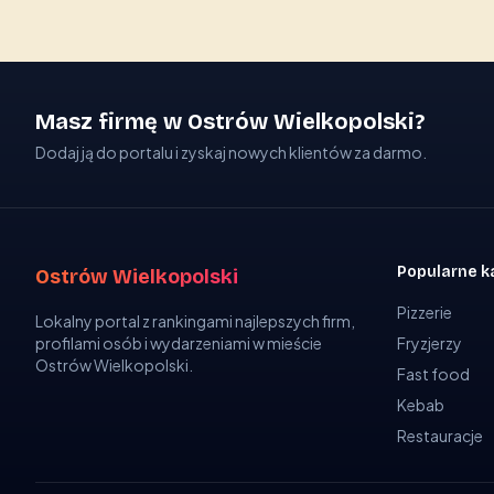
Masz firmę w Ostrów Wielkopolski?
Dodaj ją do portalu i zyskaj nowych klientów za darmo.
Popularne k
Ostrów Wielkopolski
Pizzerie
Lokalny portal z rankingami najlepszych firm,
profilami osób i wydarzeniami w mieście
Fryzjerzy
Ostrów Wielkopolski.
Fast food
Kebab
Restauracje